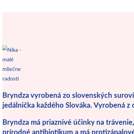
Bryndza vyrobená zo slovenských suroví
jedálnička každého Slováka. Vyrobená z 
Bryndza má priaznivé účinky na trávenie,
prírodné antibiotikum a má protizápalov