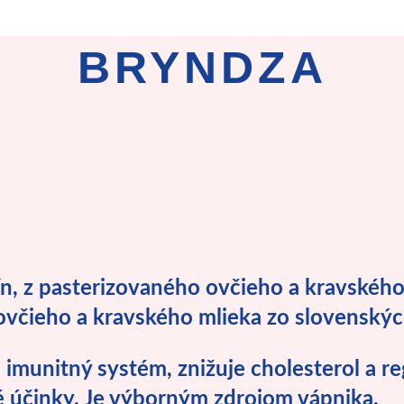
BRYNDZA
n, z pasterizovaného ovčieho a kravského
ovčieho a kravského mlieka zo slovenský
 imunitný systém, znižuje cholesterol a re
é účinky. Je výborným zdrojom vápnika.